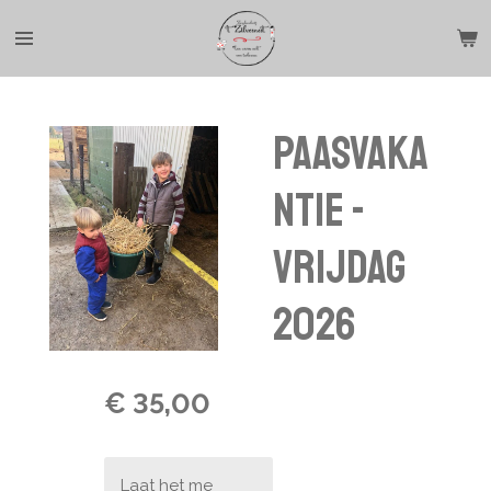
Ga
direct
naar
de
hoofdinhoud
Paasvaka
ntie -
Vrijdag
2026
€ 35,00
Laat het me