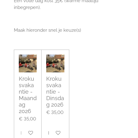
Een volle dag kost 35€ (warme maaltijd
inbegrepen).
Maak hieronder snel je keuze(s)
Kroku
Kroku
svaka
svaka
ntie -
ntie -
Maand
Dinsda
ag
g 2026
2026
€ 35,00
€ 35,00
In winkelwagen
In winkelwagen