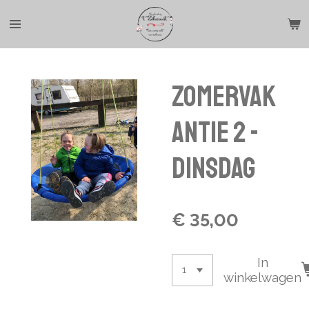
Ga
direct
naar
de
hoofdinhoud
Zomervak
antie 2 -
Dinsdag
€ 35,00
In
winkelwagen